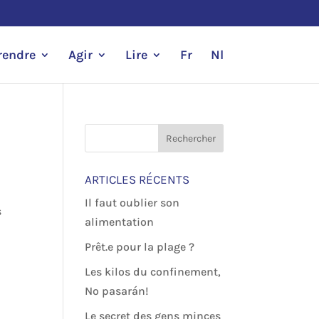
endre
Agir
Lire
Fr
Nl
ARTICLES RÉCENTS
Il faut oublier son
s
alimentation
Prêt.e pour la plage ?
Les kilos du confinement,
No pasarán!
Le secret des gens minces